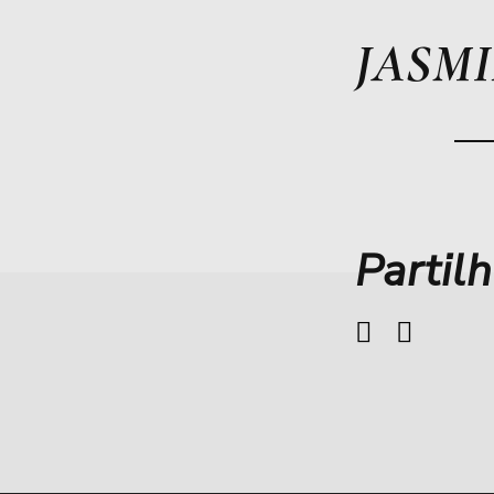
JASM
Partil